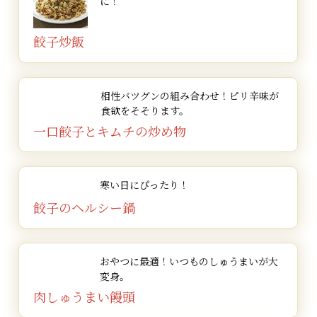
閉じる
閉じる
に！
ピーマン・人参は一口大に切り、人参は2分ほど下
閉じる
閉じる
餃子も同様の手順【3】、【4】で揚げます。
鍋にお湯を沸かして餃子を手早く茹であげます。
揚げ油を170～180℃位に熱し、芯まで火が通り色
す。
閉じる
※調理時のやけど等にご注意ください。
※調理時のやけど等にご注意ください。
※調理時のやけど等にご注意ください。
【3】に水溶き片栗粉を加え、トロミが付いてきた
煮汁が煮詰まって、具材に味がしみたら出来あがり
す。
等を飾れば出来あがりです。
茹でします。
※調理時のやけど等にご注意ください。
よく揚がれば、出来あがりです。
※色々な種類の餃子でお楽しみいただけます。
※色々な種類の餃子でお楽しみいただけます。
器に盛り付ければ出来あがりです。
器に盛りつけソースと粉チーズをかければ出来あが
※色々な種類の焼売でお楽しみいただけます。
ら絹さやを入れます。
です。
トマトケチャップ・コンソメ顆粒・水を入れて弱火
※お好みでケチャップを付けてもおいしくお召し上が
閉じる
閉じる
［A］の調味料をよく混ぜておきます。
餃子炒飯
※調理時のやけど等にご注意ください。
りです。
※調理時のやけど等にご注意ください。
で煮込みます。
りいただけます。
※調理時のやけど等にご注意ください。
器に揚げ焼きそばを盛り、4.の餃子餡をかけて出来
※調理時のやけど等にご注意ください。
※調理時のやけど等にご注意ください。
※たれをかけても、おいしくお召し上がりいただけま
※揚げものは油はねにご注意してください。
生餃子は180℃に加熱した油で約4～5分揚げ、油を
※色々な種類の焼売でお楽しみいただけます。
※色々な種類の餃子でお楽しみいただけます。
あがりです。
閉じる
閉じる
水気が少なくなりとろみが出たら、ピーマンを入
閉じる
※調理時のやけど等にご注意ください。
す。
※野菜などもお好みで揚げてお召し上がりください。
※すき焼きのたれなどを利用しても簡単に出来ます。
切ります。
※お好みでソース等をかけてお召し上がりください。
れ、塩・コショウで味を調えます。
※色々な種類の餃子でお楽しみいただけます。
※色々な種類の餃子でお楽しみいただけます。
※色々な種類の焼売や餃子でお楽しみいただけます。
※色々な種類の焼売でお楽しみいただけます。
野菜も色が鮮やかになるまで約2分ほど素揚げにし
※ミニメンチカツ風になって、お弁当のおかずにもピ
※調理時のやけど等にご注意ください。
相性バツグンの組み合わせ！
ピリ辛味が
閉じる
お皿にご飯を盛り、ドライカレーを添えれば出来あ
閉じる
ッタリです。
油を切ります。
※お好みでお酢をかけても美味しくお召し上がりいた
食欲をそそります。
がりです。
※色々な種類の餃子でお楽しみいただけます。
だけます。
閉じる
閉じる
閉じる
フライパンに【2】の調味料を入れて火にかけとろ
閉じる
一口餃子と
キムチの炒め物
※色々な種類の餃子でお楽しみいただけます。
みが出てきたら、揚げた生餃子と野菜を加えて手早
※調理時のやけど等にご注意ください。
く混ぜ、器に盛って出来あがりです。
閉じる
※パセリやトマトを飾ると彩りも味も良くなります。
閉じる
※餃子の皮の分ご飯は少なめでもボリュームが出ま
※調理時のやけど等にご注意ください。
寒い日にぴったり！
す。
※揚げものは油はねにご注意してください。
餃子のヘルシー鍋
※色々な種類の餃子でお楽しみいただけます。
※色々な種類の餃子でお楽しみいただけます。
閉じる
閉じる
おやつに最適！
いつものしゅうまいが大
変身。
肉しゅうまい饅頭