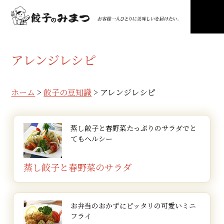
蒸し餃子と
一口餃子のミニメンチ
揚げ餃子の甘酢あんかけ
生餃子のおろしポン酢
餃子炒飯
一口餃子とキムチの炒め物
餃子のヘルシー鍋
肉しゅうまい饅頭
肉しゅうまいのミニロールキャベツ
麻婆餃子
しゅうまいと餃子の串揚げ
餃子バーガー
餃子に合うソース・たれ
餃子塩焼きそば
餃子ピザ
しゅうまいシチュー
餃子入り厚焼き玉子
しゅうまいポトフ
肉焼売の煮物
生餃子のトマト煮ニョッキ風
生餃子のドライカレー
餃子の南蛮漬け中華風
餃子キッシュ
餃子ペペロンチーノ
餃子ラザニア
餃子炊き込みご飯
餃子コロッケ
餃子餡の揚げ焼きそば
春野菜のサラダ
蒸し餃子と春野菜たっぷりのサラダで
お弁当のおかずにピッタリの可愛いミニフライ
ご飯に良く合う！ほどよい酸味の酢豚風！
おろしポン酢でさっぱり！夏バテ気味の方にもオスス
試してビックリ！餃子が美味しい調味料に！
相性バツグンの組み合わせ！ピリ辛味が食欲をそそり
寒い日にぴったり！
おやつに最適！いつものしゅうまいが大変身。
中華料理が洋食に？！しゅうまいで手間いらず！
中華同士の美味しい組み合わせ！
食卓の定番が、おつまみに早変わり！
新感覚！美味しさ満点！！
ちょい足しソースで いつもの餃子が驚きの味に！
手軽で簡単、屋台の味！
とろけるチーズがアツアツ！
体の芯から温まる！
手軽に簡単だしいらず！お弁当のおかずにも！
野菜とジューシーなお肉のうま味がたっぷり！
たっぷり野菜と一緒に食べられる！
ガーリックの風味がたまらない
大人も子供も大喜び！
お酢に含まれるアミノ酸は疲れた体に最適！
キッシュはフランスの郷土料理。ホームパーティーに
餃子で簡単イタリアン！
餃子がおしゃれな一皿に
研いだお米に入れるだけ！
餃子をじゃがいもで包んで揚げる絶品コロッケ
冷めにくい あんかけが嬉しい
とてもヘルシー
アレンジレシピ
メです！
ます。
おすすめです！
ポン酢だれ
材料： 2人分
材料： 2人分
材料： 2人分
材料： 2人分
材料： 4人分
ホーム
>
餃子の豆知識
>
アレンジレシピ
さっぱりと餃子が進みます
材料： 一皿分
生餃子
生餃子
生餃子
焼売
焼いた餃子
10個程度
10個程度
10個程度
10個程度
20個程度
ポン酢
大さじ2
焼き餃子
10個程度
菜の花
白菜
市販のマーボーの素
じゃがいも
デミグラスソース
4本
200g
2人分
1個
400g
蒸し餃子と春野菜たっぷりの
サラダでと
大根おろし
大さじ2
ほうれん草
1/2束
てもヘルシー
アスパラ
長ねぎ
水
玉ねぎ
ピザ用チーズ
2本
100g
適量
小1個
適量
プチトマト
5個
ゆで筍
にら
万能ねぎ
人参
パン粉
小1本
1/2束
適量
1/2本
適量
味噌だれ
蒸し餃子と
春野菜のサラダ
卵
2個
辛いので付け過ぎに注意！
山うど
人参
油
いんげん
刻みパセリ
1/4本
50g
適量
6本
適量
牛乳
100ml
材料： 2人分
材料： 2人分
材料： 2人分
材料 8個分
材料： 2人分
材料：約4串分
材料： 2人分
材料： 2人分
材料：1枚分
材料： 2人分
材料： 2人分
材料： 2人分
材料： 2人分
材料： 2人分
材料： 2人分
材料： 4人分
材料：お米2合分・茶碗約4杯分
材料： 2人分
材料： 2 皿分
合わせ味噌
大さじ2
人参
椎茸
バター
1/4本
4枚
8g
作り方：
作り方：
材料： 2人分
材料： 2人分
マヨネーズ
大さじ1
一口餃子
生餃子
生餃子
肉焼売
肉焼売
肉焼売
餃子
餃子
餃子
餃子
焼売
肉焼売
生餃子
生餃子
揚げた餃子
焼いた餃子
餃子
餃子
餃子
10個程度
10個程度
8個程度
8個
8個程度
12個程度
6個程度
10個程度
20個程度
8個程度
8個程度
8個程度
10個程度
10個程度
10個程度
16個程度
10個程度
4個程度
10個程度
豆板醤
大さじ1
フルーツトマト
えのき茸
シチューのルー
1個
1/2束
2皿分
お弁当のおかずにピッタリの
可愛いミニ
両面焼きにした生餃子を用意しておきます。
焼き餃子は横半分に切れ目を入れます。
生餃子
一口餃子
10個程度
16個程度
ピザ用チーズ
80g
フライ
衣
玉ねぎ
ご飯
市販の蒸しパンミックス
キャベツ
長ねぎ
レタス(せん切り)
焼きそば麺
ピザ用チーズ
サラダ油
じゃがいも
人参
玉ねぎ
ピーマン
玉ねぎ
パスタ
お米
じゃがいも
揚げ焼きそば麺
中1/2個
茶わん2杯分
8個分
4枚
1本
30g
2人前
適量
適量
1個
1/2本
1/4個
1個
1/2個
280g
2合
中3個
2皿分
(デミグラスソースがしみ込みやすくなります)
和風ドレッシング
舞茸
水
適量
小1パック
適量(ルーの分
フライパンとに水と市販のマーボーの素を入れ、ひ